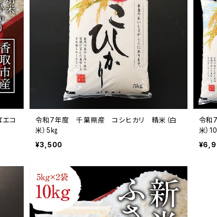
ばエコ
令和7年度 千葉県産 コシヒカリ 精米（白
令和
米）5㎏
米）1
¥3,500
¥6,