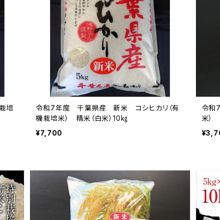
機栽培
令和7年度 千葉県産 新米 コシヒカリ（有
令和
機栽培米） 精米（白米）10㎏
米） 
¥7,700
¥3,7