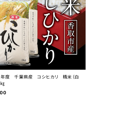
7年度 千葉県産 コシヒカリ 精米（白
0㎏
900